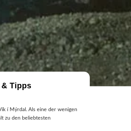
e & Tipps
Vík í Mýrdal. Als eine der wenigen
lt zu den beliebtesten